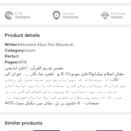
Product details
Writer:
Maulana Abul Ala Maududi
Category:
Islam
Parts:
6
Pages:
4615
تفسیر تفہیم القرآن - اعلیٰ ایڈیشن
مفکرِ اسلام سیّدابوالاعلیٰ مودودیؒ کا وہ علمی شاہکار ہے۔ جو ان کی
30سالہ محنت شاقہ کا نچوڑہے ، جس میں جدید فنون کی روشنی
میں قرآن کا پیغام زندگی کے ہر مسئلے کے بارے میں نہایت آسان
ترین زبان میں انسانوں تک پہنچانے کی کوشش کی گئی ہے۔ہر
سورہ کا تاریخی پس منظراس تفسیر کی ایک نمایاں خصوصیت ہے۔
4615 صفحات - 6 جلدوں پر بڑے سائز میں مکمل سیٹ-
Similar products