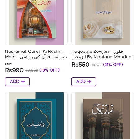
Nasraniat Quran Ki Roshni
Haqooq e Zowjen - حقوق
الزوجین By Maulana Maududi
Main - نصرانیت قرآن کی روشنی
میں
Rs550
(21% OFF)
Rs700
Rs990
(18% OFF)
Rs1,200
ADD
ADD