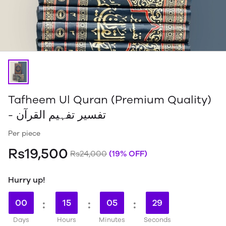
Tafheem Ul Quran (Premium Quality)
- تفسیر تفہیم القرآن
Per piece
Rs19,500
Rs24,000
(19% OFF)
Hurry up!
00
:
15
:
05
:
28
Days
Hours
Minutes
Seconds