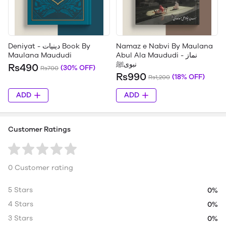
Deniyat - دینیات Book By
Namaz e Nabvi By Maulana
Maulana Maududi
Abul Ala Maududi - نماز
نبویﷺ
Rs490
(30% OFF)
Rs700
Rs990
(18% OFF)
Rs1,200
ADD
ADD
Customer Ratings
0 Customer rating
5 Stars
0%
4 Stars
0%
3 Stars
0%